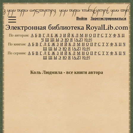
Войти
Зарегистрироваться
Электронная библиотека RoyalLib.com
По авторам:
А
Б
В
Г
Д
Е
Ж
З
И
Й
К
Л
М
Н
О
П
Р
С
Т
У
Ф
Х
Ц
Ч
Ш
Щ
Ы
Э
Ю
Я
[A-Z]
[0-9]
По книгам:
А
Б
В
Г
Д
Е
Ж
З
И
Й
К
Л
М
Н
О
П
Р
С
Т
У
Ф
Х
Ц
Ч
Ш
Щ
Ы
Э
Ю
Я
[A-Z]
[0-9]
По сериям:
А
Б
В
Г
Д
Е
Ж
З
И
Й
К
Л
М
Н
О
П
Р
С
Т
У
Ф
Х
Ц
Ч
Ш
Щ
Ы
Э
Ю
Я
[A-Z]
[0-9]
Коль Людмила - все книги автора