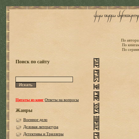
По автора
По книга
По серия
Поиск по сайту
Цитаты из книг
Ответы на вопросы
Жанры
Военное дело
Деловая литература
Детективы и Триллеры