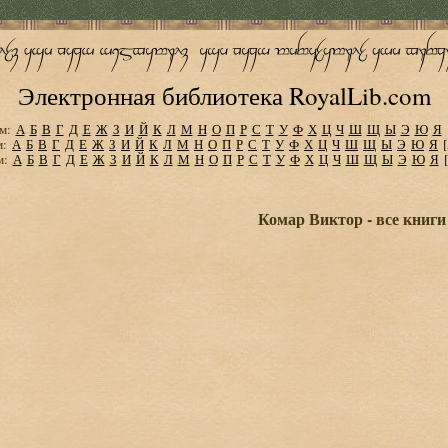
Электронная библиотека RoyalLib.com
м:
А
Б
В
Г
Д
Е
Ж
З
И
Й
К
Л
М
Н
О
П
Р
С
Т
У
Ф
Х
Ц
Ч
Ш
Щ
Ы
Э
Ю
Я
м:
А
Б
В
Г
Д
Е
Ж
З
И
Й
К
Л
М
Н
О
П
Р
С
Т
У
Ф
Х
Ц
Ч
Ш
Щ
Ы
Э
Ю
Я
м:
А
Б
В
Г
Д
Е
Ж
З
И
Й
К
Л
М
Н
О
П
Р
С
Т
У
Ф
Х
Ц
Ч
Ш
Щ
Ы
Э
Ю
Я
Комар Виктор - все книги