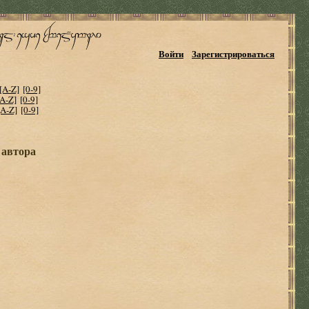
Войти
Зарегистрироваться
[A-Z]
[0-9]
[A-Z]
[0-9]
[A-Z]
[0-9]
 автора