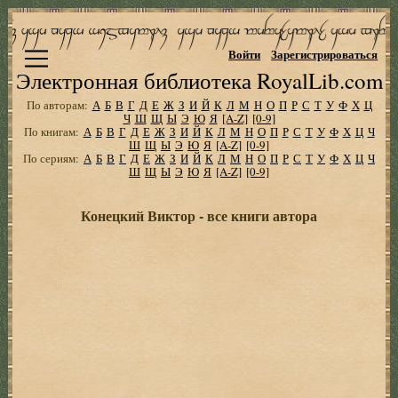
Войти
Зарегистрироваться
Электронная библиотека RoyalLib.com
По авторам:
А
Б
В
Г
Д
Е
Ж
З
И
Й
К
Л
М
Н
О
П
Р
С
Т
У
Ф
Х
Ц
Ч
Ш
Щ
Ы
Э
Ю
Я
[A-Z]
[0-9]
По книгам:
А
Б
В
Г
Д
Е
Ж
З
И
Й
К
Л
М
Н
О
П
Р
С
Т
У
Ф
Х
Ц
Ч
Ш
Щ
Ы
Э
Ю
Я
[A-Z]
[0-9]
По сериям:
А
Б
В
Г
Д
Е
Ж
З
И
Й
К
Л
М
Н
О
П
Р
С
Т
У
Ф
Х
Ц
Ч
Ш
Щ
Ы
Э
Ю
Я
[A-Z]
[0-9]
Конецкий Виктор - все книги автора