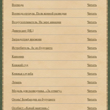
Воевода
Читать
Воевода ертаула. Полк конной разведки
Читать
Воздухоплаватель. На заре авиации
Читать
Диверсант [HL]
Читать
Заградотряд времени
Читать
Истребитель. Ас из будущего
Читать
Канонир
Читать
Княжий суд
Читать
Княжья служба
Читать
Лекарь
Читать
Медаль для разведчика. «За отвагу»
Читать
Огонь! Бомбардир из будущего
Читать
Особист.«Качай маятник»!
Читать