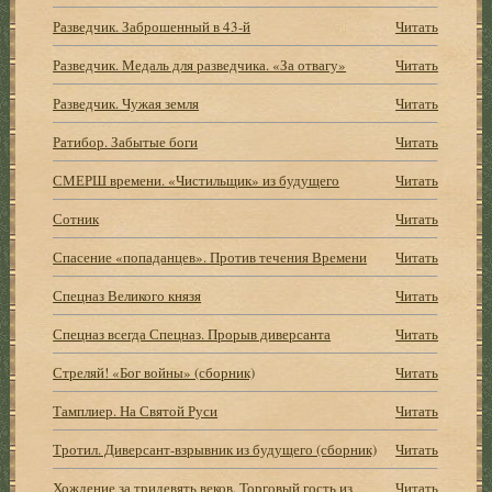
Разведчик. Заброшенный в 43-й
Читать
Разведчик. Медаль для разведчика. «За отвагу»
Читать
Разведчик. Чужая земля
Читать
Ратибор. Забытые боги
Читать
СМЕРШ времени. «Чистильщик» из будущего
Читать
Сотник
Читать
Спасение «попаданцев». Против течения Времени
Читать
Спецназ Великого князя
Читать
Спецназ всегда Спецназ. Прорыв диверсанта
Читать
Стреляй! «Бог войны» (сборник)
Читать
Тамплиер. На Святой Руси
Читать
Тротил. Диверсант-взрывник из будущего (сборник)
Читать
Хождение за тридевять веков. Торговый гость из
Читать