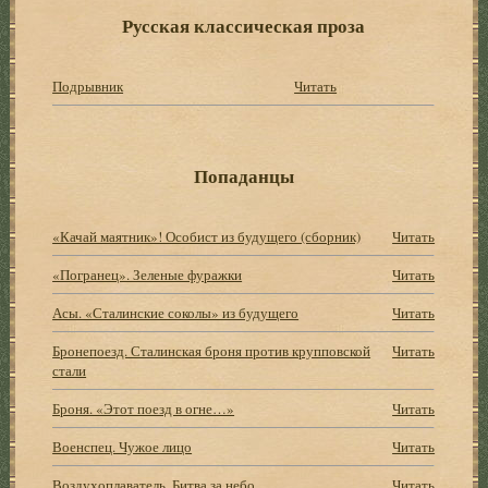
Русская классическая проза
Подрывник
Читать
Попаданцы
«Качай маятник»! Особист из будущего (сборник)
Читать
«Погранец». Зеленые фуражки
Читать
Асы. «Сталинские соколы» из будущего
Читать
Бронепоезд. Сталинская броня против крупповской
Читать
стали
Броня. «Этот поезд в огне…»
Читать
Военспец. Чужое лицо
Читать
Воздухоплаватель. Битва за небо
Читать