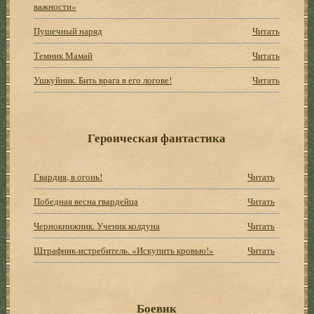
важности»
Пушечный наряд
Читать
Темник Мамай
Читать
Ушкуйник. Бить врага в его логове!
Читать
Героическая фантастика
Гвардия, в огонь!
Читать
Победная весна гвардейца
Читать
Чернокнижник. Ученик колдуна
Читать
Штрафник-истребитель. «Искупить кровью!»
Читать
Боевик