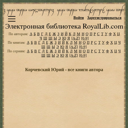
Войти
Зарегистрироваться
Электронная библиотека RoyalLib.com
По авторам:
А
Б
В
Г
Д
Е
Ж
З
И
Й
К
Л
М
Н
О
П
Р
С
Т
У
Ф
Х
Ц
Ч
Ш
Щ
Ы
Э
Ю
Я
[A-Z]
[0-9]
По книгам:
А
Б
В
Г
Д
Е
Ж
З
И
Й
К
Л
М
Н
О
П
Р
С
Т
У
Ф
Х
Ц
Ч
Ш
Щ
Ы
Э
Ю
Я
[A-Z]
[0-9]
По сериям:
А
Б
В
Г
Д
Е
Ж
З
И
Й
К
Л
М
Н
О
П
Р
С
Т
У
Ф
Х
Ц
Ч
Ш
Щ
Ы
Э
Ю
Я
[A-Z]
[0-9]
Корчевский Юрий - все книги автора