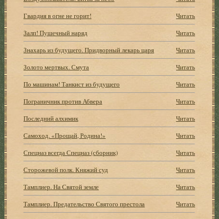
Гвардия в огне не горит!
Читать
Залп! Пушечный наряд
Читать
Знахарь из будущего. Придворный лекарь царя
Читать
Золото мертвых. Смута
Читать
По машинам! Танкист из будущего
Читать
Пограничник против Абвера
Читать
Последний алхимик
Читать
Самоход. «Прощай, Родина!»
Читать
Спецназ всегда Спецназ (сборник)
Читать
Сторожевой полк. Княжий суд
Читать
Тамплиер. На Святой земле
Читать
Тамплиер. Предательство Святого престола
Читать