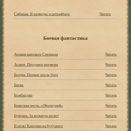
Сибиряк. В разведке и штрафбате
Читать
Боевая фантастика
Атаман царского Спецназа
Читать
Атлант. Продавец времени
Читать
Бездна. Первые после бога
Читать
Битва
Читать
Бомбардир
Читать
Боярская честь. «Обоерукий»
Читать
Бунтарь. За вольную волю!
Читать
В цель! Канонир из будущего
Читать