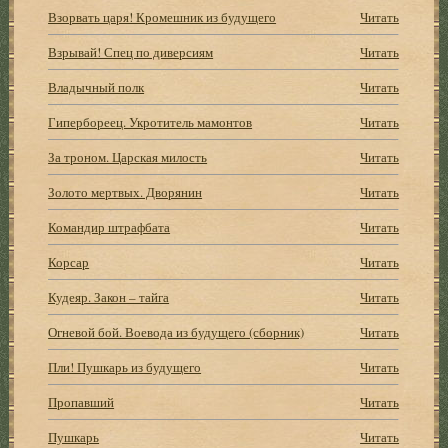
Взорвать царя! Кромешник из будущего
Читать
Взрывай! Спец по диверсиям
Читать
Владычный полк
Читать
Гипербореец. Укротитель мамонтов
Читать
За троном. Царская милость
Читать
Золото мертвых. Дворянин
Читать
Командир штрафбата
Читать
Корсар
Читать
Кудеяр. Закон – тайга
Читать
Огневой бой. Воевода из будущего (сборник)
Читать
Пли! Пушкарь из будущего
Читать
Пропавший
Читать
Пушкарь
Читать