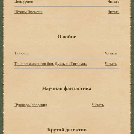
Центурион
Читать
Шторм Времени
Читать
О войне
Танкист
Читать
Танкист живет три боя. Дуэль с «Тиграми»
Читать
Научная фантастика
Пушкарь (сборник)
Читать
Крутой детектив