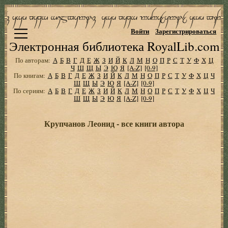
Войти
Зарегистрироваться
Электронная библиотека RoyalLib.com
По авторам:
А
Б
В
Г
Д
Е
Ж
З
И
Й
К
Л
М
Н
О
П
Р
С
Т
У
Ф
Х
Ц
Ч
Ш
Щ
Ы
Э
Ю
Я
[A-Z]
[0-9]
По книгам:
А
Б
В
Г
Д
Е
Ж
З
И
Й
К
Л
М
Н
О
П
Р
С
Т
У
Ф
Х
Ц
Ч
Ш
Щ
Ы
Э
Ю
Я
[A-Z]
[0-9]
По сериям:
А
Б
В
Г
Д
Е
Ж
З
И
Й
К
Л
М
Н
О
П
Р
С
Т
У
Ф
Х
Ц
Ч
Ш
Щ
Ы
Э
Ю
Я
[A-Z]
[0-9]
Крупчанов Леонид - все книги автора