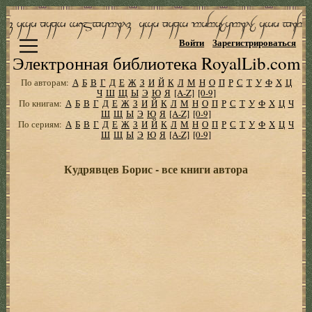
Войти
Зарегистрироваться
Электронная библиотека RoyalLib.com
По авторам:
А
Б
В
Г
Д
Е
Ж
З
И
Й
К
Л
М
Н
О
П
Р
С
Т
У
Ф
Х
Ц
Ч
Ш
Щ
Ы
Э
Ю
Я
[A-Z]
[0-9]
По книгам:
А
Б
В
Г
Д
Е
Ж
З
И
Й
К
Л
М
Н
О
П
Р
С
Т
У
Ф
Х
Ц
Ч
Ш
Щ
Ы
Э
Ю
Я
[A-Z]
[0-9]
По сериям:
А
Б
В
Г
Д
Е
Ж
З
И
Й
К
Л
М
Н
О
П
Р
С
Т
У
Ф
Х
Ц
Ч
Ш
Щ
Ы
Э
Ю
Я
[A-Z]
[0-9]
Кудрявцев Борис - все книги автора