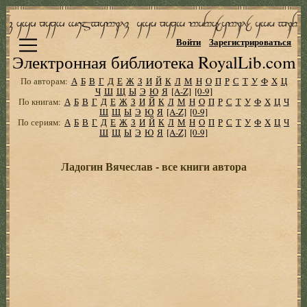
Войти
Зарегистрироваться
Электронная библиотека RoyalLib.com
По авторам:
А
Б
В
Г
Д
Е
Ж
З
И
Й
К
Л
М
Н
О
П
Р
С
Т
У
Ф
Х
Ц
Ч
Ш
Щ
Ы
Э
Ю
Я
[A-Z]
[0-9]
По книгам:
А
Б
В
Г
Д
Е
Ж
З
И
Й
К
Л
М
Н
О
П
Р
С
Т
У
Ф
Х
Ц
Ч
Ш
Щ
Ы
Э
Ю
Я
[A-Z]
[0-9]
По сериям:
А
Б
В
Г
Д
Е
Ж
З
И
Й
К
Л
М
Н
О
П
Р
С
Т
У
Ф
Х
Ц
Ч
Ш
Щ
Ы
Э
Ю
Я
[A-Z]
[0-9]
Ладогин Вячеслав - все книги автора