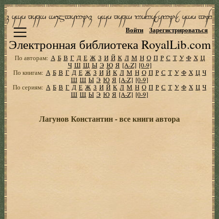
Войти
Зарегистрироваться
Электронная библиотека RoyalLib.com
По авторам:
А
Б
В
Г
Д
Е
Ж
З
И
Й
К
Л
М
Н
О
П
Р
С
Т
У
Ф
Х
Ц
Ч
Ш
Щ
Ы
Э
Ю
Я
[A-Z]
[0-9]
По книгам:
А
Б
В
Г
Д
Е
Ж
З
И
Й
К
Л
М
Н
О
П
Р
С
Т
У
Ф
Х
Ц
Ч
Ш
Щ
Ы
Э
Ю
Я
[A-Z]
[0-9]
По сериям:
А
Б
В
Г
Д
Е
Ж
З
И
Й
К
Л
М
Н
О
П
Р
С
Т
У
Ф
Х
Ц
Ч
Ш
Щ
Ы
Э
Ю
Я
[A-Z]
[0-9]
Лагунов Константин - все книги автора