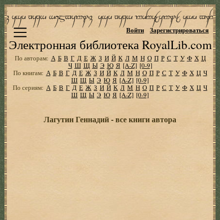
Войти
Зарегистрироваться
Электронная библиотека RoyalLib.com
По авторам:
А
Б
В
Г
Д
Е
Ж
З
И
Й
К
Л
М
Н
О
П
Р
С
Т
У
Ф
Х
Ц
Ч
Ш
Щ
Ы
Э
Ю
Я
[A-Z]
[0-9]
По книгам:
А
Б
В
Г
Д
Е
Ж
З
И
Й
К
Л
М
Н
О
П
Р
С
Т
У
Ф
Х
Ц
Ч
Ш
Щ
Ы
Э
Ю
Я
[A-Z]
[0-9]
По сериям:
А
Б
В
Г
Д
Е
Ж
З
И
Й
К
Л
М
Н
О
П
Р
С
Т
У
Ф
Х
Ц
Ч
Ш
Щ
Ы
Э
Ю
Я
[A-Z]
[0-9]
Лагутин Геннадий - все книги автора