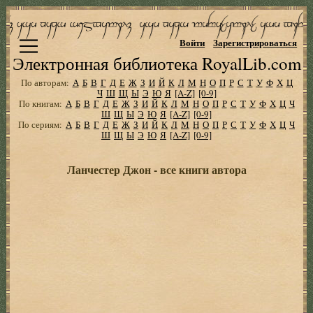
Войти
Зарегистрироваться
Электронная библиотека RoyalLib.com
По авторам:
А
Б
В
Г
Д
Е
Ж
З
И
Й
К
Л
М
Н
О
П
Р
С
Т
У
Ф
Х
Ц
Ч
Ш
Щ
Ы
Э
Ю
Я
[A-Z]
[0-9]
По книгам:
А
Б
В
Г
Д
Е
Ж
З
И
Й
К
Л
М
Н
О
П
Р
С
Т
У
Ф
Х
Ц
Ч
Ш
Щ
Ы
Э
Ю
Я
[A-Z]
[0-9]
По сериям:
А
Б
В
Г
Д
Е
Ж
З
И
Й
К
Л
М
Н
О
П
Р
С
Т
У
Ф
Х
Ц
Ч
Ш
Щ
Ы
Э
Ю
Я
[A-Z]
[0-9]
Ланчестер Джон - все книги автора