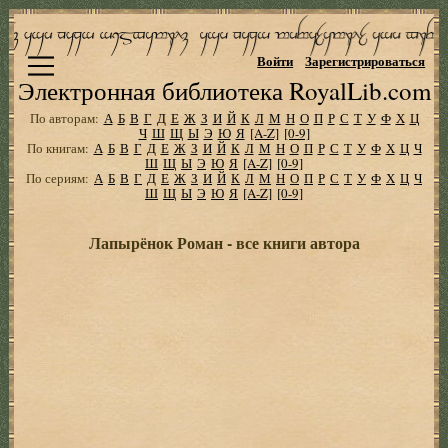
Войти
Зарегистрироваться
Электронная библиотека RoyalLib.com
По авторам:
А
Б
В
Г
Д
Е
Ж
З
И
Й
К
Л
М
Н
О
П
Р
С
Т
У
Ф
Х
Ц
Ч
Ш
Щ
Ы
Э
Ю
Я
[A-Z]
[0-9]
По книгам:
А
Б
В
Г
Д
Е
Ж
З
И
Й
К
Л
М
Н
О
П
Р
С
Т
У
Ф
Х
Ц
Ч
Ш
Щ
Ы
Э
Ю
Я
[A-Z]
[0-9]
По сериям:
А
Б
В
Г
Д
Е
Ж
З
И
Й
К
Л
М
Н
О
П
Р
С
Т
У
Ф
Х
Ц
Ч
Ш
Щ
Ы
Э
Ю
Я
[A-Z]
[0-9]
Лапырёнок Роман - все книги автора