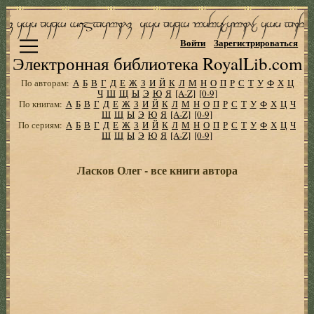
Войти
Зарегистрироваться
Электронная библиотека RoyalLib.com
По авторам:
А
Б
В
Г
Д
Е
Ж
З
И
Й
К
Л
М
Н
О
П
Р
С
Т
У
Ф
Х
Ц
Ч
Ш
Щ
Ы
Э
Ю
Я
[A-Z]
[0-9]
По книгам:
А
Б
В
Г
Д
Е
Ж
З
И
Й
К
Л
М
Н
О
П
Р
С
Т
У
Ф
Х
Ц
Ч
Ш
Щ
Ы
Э
Ю
Я
[A-Z]
[0-9]
По сериям:
А
Б
В
Г
Д
Е
Ж
З
И
Й
К
Л
М
Н
О
П
Р
С
Т
У
Ф
Х
Ц
Ч
Ш
Щ
Ы
Э
Ю
Я
[A-Z]
[0-9]
Ласков Олег - все книги автора