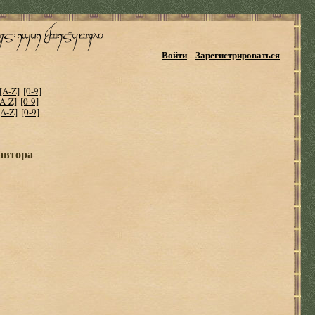
Войти
Зарегистрироваться
[A-Z]
[0-9]
[A-Z]
[0-9]
[A-Z]
[0-9]
 автора