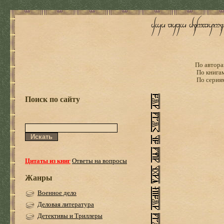
По автора
По книга
По серия
Поиск по сайту
Цитаты из книг
Ответы на вопросы
Жанры
Военное дело
Деловая литература
Детективы и Триллеры