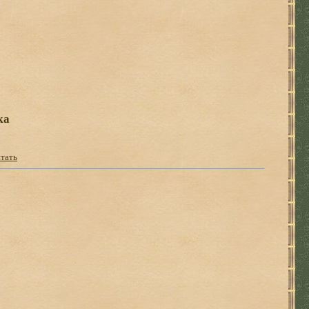
ка
тать