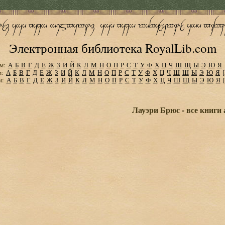
Электронная библиотека RoyalLib.com
м:
А
Б
В
Г
Д
Е
Ж
З
И
Й
К
Л
М
Н
О
П
Р
С
Т
У
Ф
Х
Ц
Ч
Ш
Щ
Ы
Э
Ю
Я
м:
А
Б
В
Г
Д
Е
Ж
З
И
Й
К
Л
М
Н
О
П
Р
С
Т
У
Ф
Х
Ц
Ч
Ш
Щ
Ы
Э
Ю
Я
м:
А
Б
В
Г
Д
Е
Ж
З
И
Й
К
Л
М
Н
О
П
Р
С
Т
У
Ф
Х
Ц
Ч
Ш
Щ
Ы
Э
Ю
Я
Лауэри Брюс - все книги