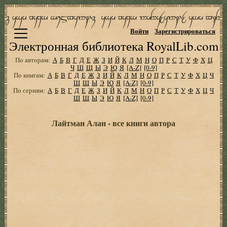
Войти
Зарегистрироваться
Электронная библиотека RoyalLib.com
По авторам:
А
Б
В
Г
Д
Е
Ж
З
И
Й
К
Л
М
Н
О
П
Р
С
Т
У
Ф
Х
Ц
Ч
Ш
Щ
Ы
Э
Ю
Я
[A-Z]
[0-9]
По книгам:
А
Б
В
Г
Д
Е
Ж
З
И
Й
К
Л
М
Н
О
П
Р
С
Т
У
Ф
Х
Ц
Ч
Ш
Щ
Ы
Э
Ю
Я
[A-Z]
[0-9]
По сериям:
А
Б
В
Г
Д
Е
Ж
З
И
Й
К
Л
М
Н
О
П
Р
С
Т
У
Ф
Х
Ц
Ч
Ш
Щ
Ы
Э
Ю
Я
[A-Z]
[0-9]
Лайтман Алан - все книги автора