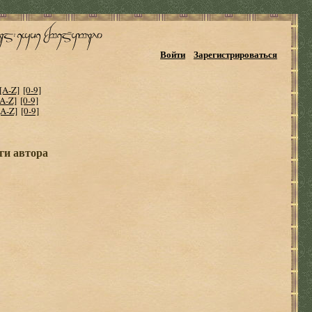
Войти
Зарегистрироваться
[A-Z]
[0-9]
[A-Z]
[0-9]
[A-Z]
[0-9]
ги автора