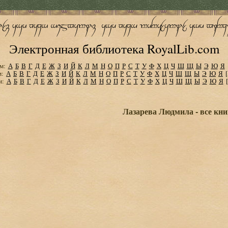
Электронная библиотека RoyalLib.com
м:
А
Б
В
Г
Д
Е
Ж
З
И
Й
К
Л
М
Н
О
П
Р
С
Т
У
Ф
Х
Ц
Ч
Ш
Щ
Ы
Э
Ю
Я
м:
А
Б
В
Г
Д
Е
Ж
З
И
Й
К
Л
М
Н
О
П
Р
С
Т
У
Ф
Х
Ц
Ч
Ш
Щ
Ы
Э
Ю
Я
м:
А
Б
В
Г
Д
Е
Ж
З
И
Й
К
Л
М
Н
О
П
Р
С
Т
У
Ф
Х
Ц
Ч
Ш
Щ
Ы
Э
Ю
Я
Лазарева Людмила - все кни