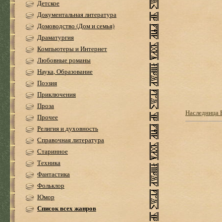
Детское
Документальная литература
Домоводство (Дом и семья)
Драматургия
Компьютеры и Интернет
Любовные романы
Наука, Образование
Поэзия
Приключения
Проза
Наследница 
Прочее
Религия и духовность
Справочная литература
Старинное
Техника
Фантастика
Фольклор
Юмор
Список всех жанров