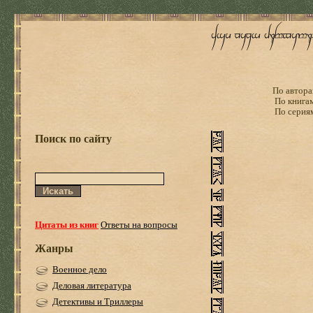
По автора
По книга
По серия
Поиск по сайту
Цитаты из книг
Ответы на вопросы
Жанры
Военное дело
Деловая литература
Детективы и Триллеры