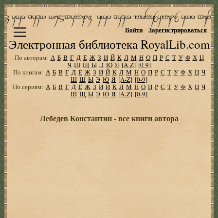
Войти
Зарегистрироваться
Электронная библиотека RoyalLib.com
По авторам:
А
Б
В
Г
Д
Е
Ж
З
И
Й
К
Л
М
Н
О
П
Р
С
Т
У
Ф
Х
Ц
Ч
Ш
Щ
Ы
Э
Ю
Я
[A-Z]
[0-9]
По книгам:
А
Б
В
Г
Д
Е
Ж
З
И
Й
К
Л
М
Н
О
П
Р
С
Т
У
Ф
Х
Ц
Ч
Ш
Щ
Ы
Э
Ю
Я
[A-Z]
[0-9]
По сериям:
А
Б
В
Г
Д
Е
Ж
З
И
Й
К
Л
М
Н
О
П
Р
С
Т
У
Ф
Х
Ц
Ч
Ш
Щ
Ы
Э
Ю
Я
[A-Z]
[0-9]
Лебедев Константин - все книги автора