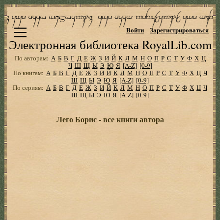
Войти
Зарегистрироваться
Электронная библиотека RoyalLib.com
По авторам:
А
Б
В
Г
Д
Е
Ж
З
И
Й
К
Л
М
Н
О
П
Р
С
Т
У
Ф
Х
Ц
Ч
Ш
Щ
Ы
Э
Ю
Я
[A-Z]
[0-9]
По книгам:
А
Б
В
Г
Д
Е
Ж
З
И
Й
К
Л
М
Н
О
П
Р
С
Т
У
Ф
Х
Ц
Ч
Ш
Щ
Ы
Э
Ю
Я
[A-Z]
[0-9]
По сериям:
А
Б
В
Г
Д
Е
Ж
З
И
Й
К
Л
М
Н
О
П
Р
С
Т
У
Ф
Х
Ц
Ч
Ш
Щ
Ы
Э
Ю
Я
[A-Z]
[0-9]
Лего Борис - все книги автора