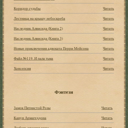
Коридор судьбы
Читать
Лестница на крышу небоскреба
Читать
Наследник Алвисида (Книга 2)
Читать
Наследник Алвисида (Книга 3)
Читать
Новые приключения адвоката Перри Мейсона
Читать
Файл №119. И пала тьма
Читать
Хонсепсия
Читать
Фэнтези
Замок Пятнистой Розы
Читать
Канун Армагеддона
Читать
Любовь опаснее меча
Читать