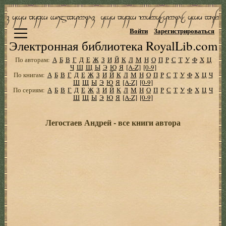
Войти
Зарегистрироваться
Электронная библиотека RoyalLib.com
По авторам:
А
Б
В
Г
Д
Е
Ж
З
И
Й
К
Л
М
Н
О
П
Р
С
Т
У
Ф
Х
Ц
Ч
Ш
Щ
Ы
Э
Ю
Я
[A-Z]
[0-9]
По книгам:
А
Б
В
Г
Д
Е
Ж
З
И
Й
К
Л
М
Н
О
П
Р
С
Т
У
Ф
Х
Ц
Ч
Ш
Щ
Ы
Э
Ю
Я
[A-Z]
[0-9]
По сериям:
А
Б
В
Г
Д
Е
Ж
З
И
Й
К
Л
М
Н
О
П
Р
С
Т
У
Ф
Х
Ц
Ч
Ш
Щ
Ы
Э
Ю
Я
[A-Z]
[0-9]
Легостаев Андрей - все книги автора