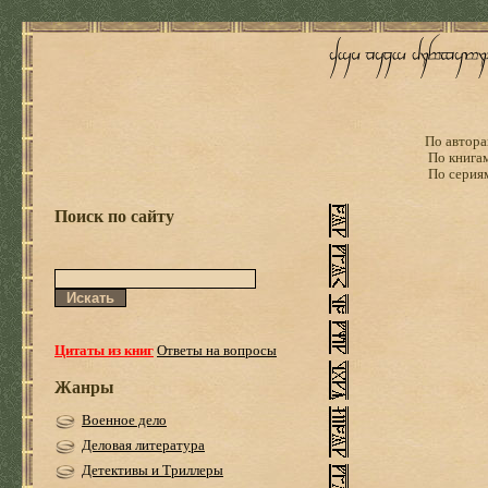
По автора
По книга
По серия
Поиск по сайту
Цитаты из книг
Ответы на вопросы
Жанры
Военное дело
Деловая литература
Детективы и Триллеры