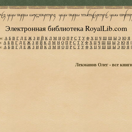
Электронная библиотека RoyalLib.com
м:
А
Б
В
Г
Д
Е
Ж
З
И
Й
К
Л
М
Н
О
П
Р
С
Т
У
Ф
Х
Ц
Ч
Ш
Щ
Ы
Э
Ю
Я
м:
А
Б
В
Г
Д
Е
Ж
З
И
Й
К
Л
М
Н
О
П
Р
С
Т
У
Ф
Х
Ц
Ч
Ш
Щ
Ы
Э
Ю
Я
м:
А
Б
В
Г
Д
Е
Ж
З
И
Й
К
Л
М
Н
О
П
Р
С
Т
У
Ф
Х
Ц
Ч
Ш
Щ
Ы
Э
Ю
Я
Лекманов Олег - все книг