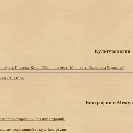
Культурология
ературы. Поэтика. Кино: Сборник в честь Мариэтты Омаровны Чудаковой
ия в 1913 году
Биографии и Мему
офеев: посторонний (без иллюстраций)
ьштам: ворованный воздух. Биография