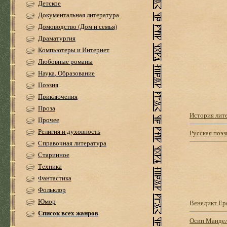
Детское
Документальная литература
Домоводство (Дом и семья)
Драматургия
Компьютеры и Интернет
Любовные романы
Наука, Образование
Поэзия
Приключения
Проза
История лит
Прочее
Религия и духовность
Русская поэз
Справочная литература
Старинное
Техника
Фантастика
Фольклор
Юмор
Венедикт Ер
Список всех жанров
Осип Мандел