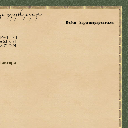
Войти
Зарегистрироваться
[A-Z]
[0-9]
[A-Z]
[0-9]
[A-Z]
[0-9]
и автора