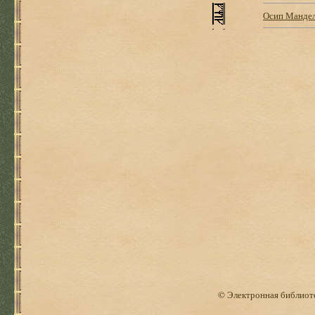
Осип Мандел
© Электронная библиоте