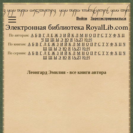
Войти
Зарегистрироваться
Электронная библиотека RoyalLib.com
По авторам:
А
Б
В
Г
Д
Е
Ж
З
И
Й
К
Л
М
Н
О
П
Р
С
Т
У
Ф
Х
Ц
Ч
Ш
Щ
Ы
Э
Ю
Я
[A-Z]
[0-9]
По книгам:
А
Б
В
Г
Д
Е
Ж
З
И
Й
К
Л
М
Н
О
П
Р
С
Т
У
Ф
Х
Ц
Ч
Ш
Щ
Ы
Э
Ю
Я
[A-Z]
[0-9]
По сериям:
А
Б
В
Г
Д
Е
Ж
З
И
Й
К
Л
М
Н
О
П
Р
С
Т
У
Ф
Х
Ц
Ч
Ш
Щ
Ы
Э
Ю
Я
[A-Z]
[0-9]
Леонгард Эмилия - все книги автора