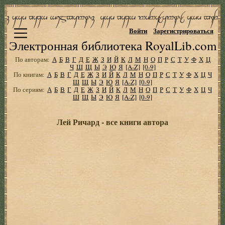
Войти
Зарегистрироваться
Электронная библиотека RoyalLib.com
По авторам:
А
Б
В
Г
Д
Е
Ж
З
И
Й
К
Л
М
Н
О
П
Р
С
Т
У
Ф
Х
Ц
Ч
Ш
Щ
Ы
Э
Ю
Я
[A-Z]
[0-9]
По книгам:
А
Б
В
Г
Д
Е
Ж
З
И
Й
К
Л
М
Н
О
П
Р
С
Т
У
Ф
Х
Ц
Ч
Ш
Щ
Ы
Э
Ю
Я
[A-Z]
[0-9]
По сериям:
А
Б
В
Г
Д
Е
Ж
З
И
Й
К
Л
М
Н
О
П
Р
С
Т
У
Ф
Х
Ц
Ч
Ш
Щ
Ы
Э
Ю
Я
[A-Z]
[0-9]
Лей Ричард - все книги автора