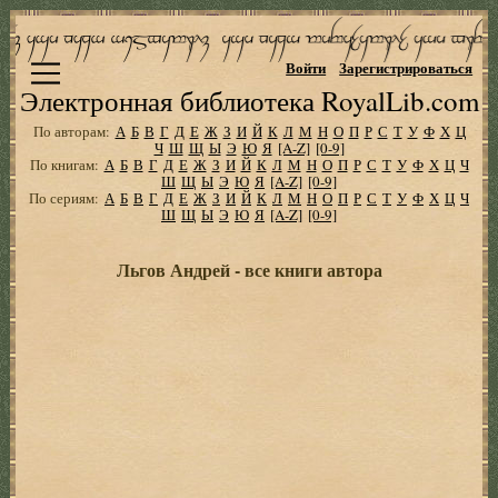
Войти
Зарегистрироваться
Электронная библиотека RoyalLib.com
По авторам:
А
Б
В
Г
Д
Е
Ж
З
И
Й
К
Л
М
Н
О
П
Р
С
Т
У
Ф
Х
Ц
Ч
Ш
Щ
Ы
Э
Ю
Я
[A-Z]
[0-9]
По книгам:
А
Б
В
Г
Д
Е
Ж
З
И
Й
К
Л
М
Н
О
П
Р
С
Т
У
Ф
Х
Ц
Ч
Ш
Щ
Ы
Э
Ю
Я
[A-Z]
[0-9]
По сериям:
А
Б
В
Г
Д
Е
Ж
З
И
Й
К
Л
М
Н
О
П
Р
С
Т
У
Ф
Х
Ц
Ч
Ш
Щ
Ы
Э
Ю
Я
[A-Z]
[0-9]
Льгов Андрей - все книги автора