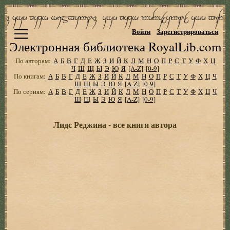
Войти
Зарегистрироваться
Электронная библиотека RoyalLib.com
По авторам:
А
Б
В
Г
Д
Е
Ж
З
И
Й
К
Л
М
Н
О
П
Р
С
Т
У
Ф
Х
Ц
Ч
Ш
Щ
Ы
Э
Ю
Я
[A-Z]
[0-9]
По книгам:
А
Б
В
Г
Д
Е
Ж
З
И
Й
К
Л
М
Н
О
П
Р
С
Т
У
Ф
Х
Ц
Ч
Ш
Щ
Ы
Э
Ю
Я
[A-Z]
[0-9]
По сериям:
А
Б
В
Г
Д
Е
Ж
З
И
Й
К
Л
М
Н
О
П
Р
С
Т
У
Ф
Х
Ц
Ч
Ш
Щ
Ы
Э
Ю
Я
[A-Z]
[0-9]
Лидс Реджина - все книги автора