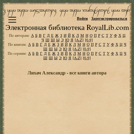
Войти
Зарегистрироваться
Электронная библиотека RoyalLib.com
По авторам:
А
Б
В
Г
Д
Е
Ж
З
И
Й
К
Л
М
Н
О
П
Р
С
Т
У
Ф
Х
Ц
Ч
Ш
Щ
Ы
Э
Ю
Я
[A-Z]
[0-9]
По книгам:
А
Б
В
Г
Д
Е
Ж
З
И
Й
К
Л
М
Н
О
П
Р
С
Т
У
Ф
Х
Ц
Ч
Ш
Щ
Ы
Э
Ю
Я
[A-Z]
[0-9]
По сериям:
А
Б
В
Г
Д
Е
Ж
З
И
Й
К
Л
М
Н
О
П
Р
С
Т
У
Ф
Х
Ц
Ч
Ш
Щ
Ы
Э
Ю
Я
[A-Z]
[0-9]
Лихач Александр - все книги автора