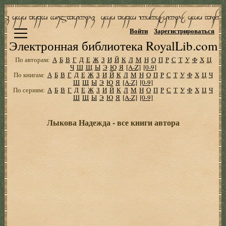
Войти
Зарегистрироваться
Электронная библиотека RoyalLib.com
По авторам:
А
Б
В
Г
Д
Е
Ж
З
И
Й
К
Л
М
Н
О
П
Р
С
Т
У
Ф
Х
Ц
Ч
Ш
Щ
Ы
Э
Ю
Я
[A-Z]
[0-9]
По книгам:
А
Б
В
Г
Д
Е
Ж
З
И
Й
К
Л
М
Н
О
П
Р
С
Т
У
Ф
Х
Ц
Ч
Ш
Щ
Ы
Э
Ю
Я
[A-Z]
[0-9]
По сериям:
А
Б
В
Г
Д
Е
Ж
З
И
Й
К
Л
М
Н
О
П
Р
С
Т
У
Ф
Х
Ц
Ч
Ш
Щ
Ы
Э
Ю
Я
[A-Z]
[0-9]
Лыкова Надежда - все книги автора