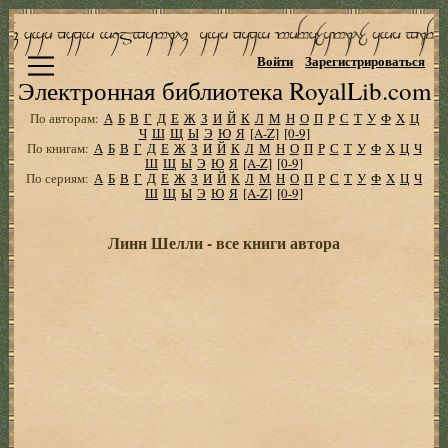
Войти
Зарегистрироваться
Электронная библиотека RoyalLib.com
По авторам:
А
Б
В
Г
Д
Е
Ж
З
И
Й
К
Л
М
Н
О
П
Р
С
Т
У
Ф
Х
Ц
Ч
Ш
Щ
Ы
Э
Ю
Я
[A-Z]
[0-9]
По книгам:
А
Б
В
Г
Д
Е
Ж
З
И
Й
К
Л
М
Н
О
П
Р
С
Т
У
Ф
Х
Ц
Ч
Ш
Щ
Ы
Э
Ю
Я
[A-Z]
[0-9]
По сериям:
А
Б
В
Г
Д
Е
Ж
З
И
Й
К
Л
М
Н
О
П
Р
С
Т
У
Ф
Х
Ц
Ч
Ш
Щ
Ы
Э
Ю
Я
[A-Z]
[0-9]
Линн Шелли - все книги автора