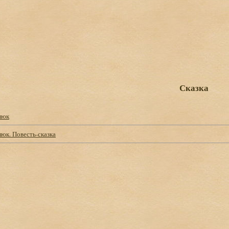
Сказка
люк
юк. Повесть-сказка