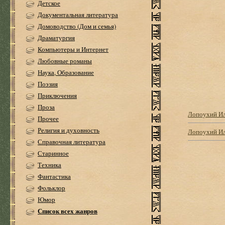
Детское
Документальная литература
Домоводство (Дом и семья)
Драматургия
Компьютеры и Интернет
Любовные романы
Наука, Образование
Поэзия
Приключения
Проза
Лопоухий И
Прочее
Религия и духовность
Лопоухий Ил
Справочная литература
Старинное
Техника
Фантастика
Фольклор
Юмор
Список всех жанров