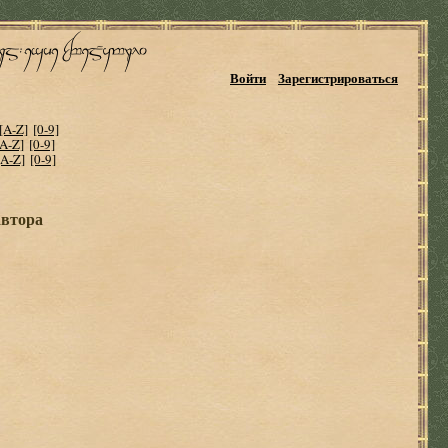
Войти
Зарегистрироваться
[A-Z]
[0-9]
[A-Z]
[0-9]
[A-Z]
[0-9]
автора