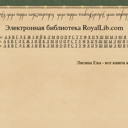
Электронная библиотека RoyalLib.com
м:
А
Б
В
Г
Д
Е
Ж
З
И
Й
К
Л
М
Н
О
П
Р
С
Т
У
Ф
Х
Ц
Ч
Ш
Щ
Ы
Э
Ю
Я
м:
А
Б
В
Г
Д
Е
Ж
З
И
Й
К
Л
М
Н
О
П
Р
С
Т
У
Ф
Х
Ц
Ч
Ш
Щ
Ы
Э
Ю
Я
м:
А
Б
В
Г
Д
Е
Ж
З
И
Й
К
Л
М
Н
О
П
Р
С
Т
У
Ф
Х
Ц
Ч
Ш
Щ
Ы
Э
Ю
Я
Лисина Ева - все книги 