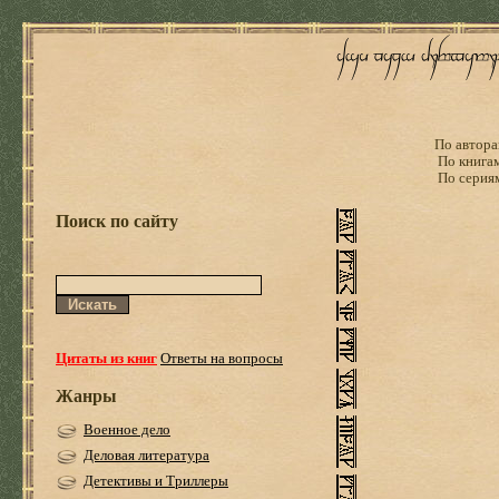
По автора
По книга
По серия
Поиск по сайту
Цитаты из книг
Ответы на вопросы
Жанры
Военное дело
Деловая литература
Детективы и Триллеры