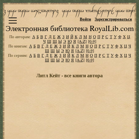
Войти
Зарегистрироваться
Электронная библиотека RoyalLib.com
По авторам:
А
Б
В
Г
Д
Е
Ж
З
И
Й
К
Л
М
Н
О
П
Р
С
Т
У
Ф
Х
Ц
Ч
Ш
Щ
Ы
Э
Ю
Я
[A-Z]
[0-9]
По книгам:
А
Б
В
Г
Д
Е
Ж
З
И
Й
К
Л
М
Н
О
П
Р
С
Т
У
Ф
Х
Ц
Ч
Ш
Щ
Ы
Э
Ю
Я
[A-Z]
[0-9]
По сериям:
А
Б
В
Г
Д
Е
Ж
З
И
Й
К
Л
М
Н
О
П
Р
С
Т
У
Ф
Х
Ц
Ч
Ш
Щ
Ы
Э
Ю
Я
[A-Z]
[0-9]
Литл Кейт - все книги автора