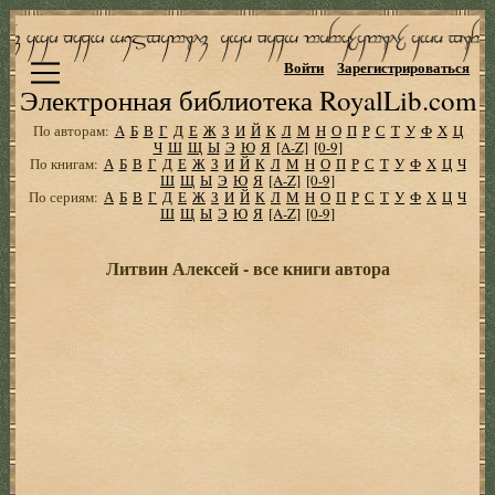
Войти
Зарегистрироваться
Электронная библиотека RoyalLib.com
По авторам:
А
Б
В
Г
Д
Е
Ж
З
И
Й
К
Л
М
Н
О
П
Р
С
Т
У
Ф
Х
Ц
Ч
Ш
Щ
Ы
Э
Ю
Я
[A-Z]
[0-9]
По книгам:
А
Б
В
Г
Д
Е
Ж
З
И
Й
К
Л
М
Н
О
П
Р
С
Т
У
Ф
Х
Ц
Ч
Ш
Щ
Ы
Э
Ю
Я
[A-Z]
[0-9]
По сериям:
А
Б
В
Г
Д
Е
Ж
З
И
Й
К
Л
М
Н
О
П
Р
С
Т
У
Ф
Х
Ц
Ч
Ш
Щ
Ы
Э
Ю
Я
[A-Z]
[0-9]
Литвин Алексей - все книги автора