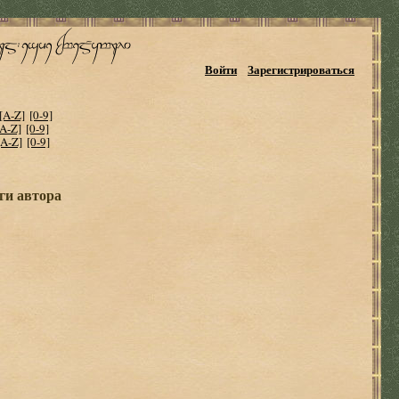
Войти
Зарегистрироваться
[A-Z]
[0-9]
[A-Z]
[0-9]
[A-Z]
[0-9]
ги автора