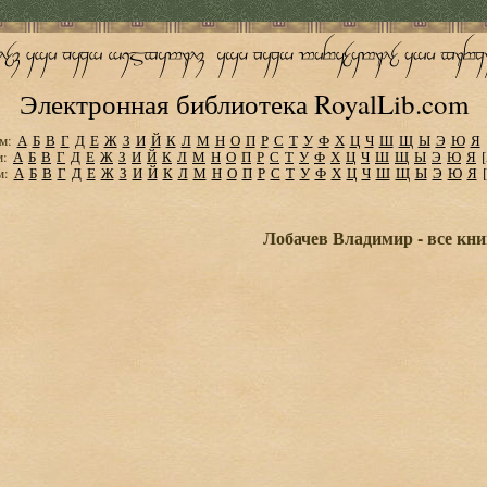
Электронная библиотека RoyalLib.com
м:
А
Б
В
Г
Д
Е
Ж
З
И
Й
К
Л
М
Н
О
П
Р
С
Т
У
Ф
Х
Ц
Ч
Ш
Щ
Ы
Э
Ю
Я
м:
А
Б
В
Г
Д
Е
Ж
З
И
Й
К
Л
М
Н
О
П
Р
С
Т
У
Ф
Х
Ц
Ч
Ш
Щ
Ы
Э
Ю
Я
м:
А
Б
В
Г
Д
Е
Ж
З
И
Й
К
Л
М
Н
О
П
Р
С
Т
У
Ф
Х
Ц
Ч
Ш
Щ
Ы
Э
Ю
Я
Лобачев Владимир - все кни