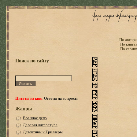
По автора
По книга
По серия
Поиск по сайту
Цитаты из книг
Ответы на вопросы
Жанры
Военное дело
Деловая литература
Детективы и Триллеры