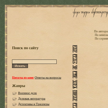
По автора
По книга
По серия
Поиск по сайту
Цитаты из книг
Ответы на вопросы
Жанры
Военное дело
Деловая литература
Детективы и Триллеры