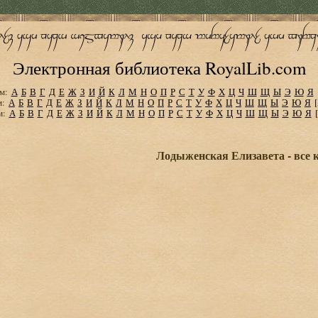
Электронная библиотека RoyalLib.com
м:
А
Б
В
Г
Д
Е
Ж
З
И
Й
К
Л
М
Н
О
П
Р
С
Т
У
Ф
Х
Ц
Ч
Ш
Щ
Ы
Э
Ю
Я
м:
А
Б
В
Г
Д
Е
Ж
З
И
Й
К
Л
М
Н
О
П
Р
С
Т
У
Ф
Х
Ц
Ч
Ш
Щ
Ы
Э
Ю
Я
м:
А
Б
В
Г
Д
Е
Ж
З
И
Й
К
Л
М
Н
О
П
Р
С
Т
У
Ф
Х
Ц
Ч
Ш
Щ
Ы
Э
Ю
Я
Лодыженская Елизавета - все 