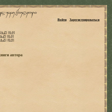
Войти
Зарегистрироваться
[A-Z]
[0-9]
[A-Z]
[0-9]
[A-Z]
[0-9]
книги автора