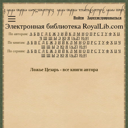
Войти
Зарегистрироваться
Электронная библиотека RoyalLib.com
По авторам:
А
Б
В
Г
Д
Е
Ж
З
И
Й
К
Л
М
Н
О
П
Р
С
Т
У
Ф
Х
Ц
Ч
Ш
Щ
Ы
Э
Ю
Я
[A-Z]
[0-9]
По книгам:
А
Б
В
Г
Д
Е
Ж
З
И
Й
К
Л
М
Н
О
П
Р
С
Т
У
Ф
Х
Ц
Ч
Ш
Щ
Ы
Э
Ю
Я
[A-Z]
[0-9]
По сериям:
А
Б
В
Г
Д
Е
Ж
З
И
Й
К
Л
М
Н
О
П
Р
С
Т
У
Ф
Х
Ц
Ч
Ш
Щ
Ы
Э
Ю
Я
[A-Z]
[0-9]
Ложье Цезарь - все книги автора