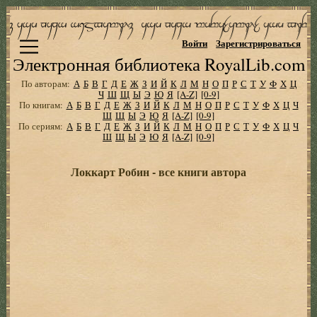
Войти
Зарегистрироваться
Электронная библиотека RoyalLib.com
По авторам:
А
Б
В
Г
Д
Е
Ж
З
И
Й
К
Л
М
Н
О
П
Р
С
Т
У
Ф
Х
Ц
Ч
Ш
Щ
Ы
Э
Ю
Я
[A-Z]
[0-9]
По книгам:
А
Б
В
Г
Д
Е
Ж
З
И
Й
К
Л
М
Н
О
П
Р
С
Т
У
Ф
Х
Ц
Ч
Ш
Щ
Ы
Э
Ю
Я
[A-Z]
[0-9]
По сериям:
А
Б
В
Г
Д
Е
Ж
З
И
Й
К
Л
М
Н
О
П
Р
С
Т
У
Ф
Х
Ц
Ч
Ш
Щ
Ы
Э
Ю
Я
[A-Z]
[0-9]
Локкарт Робин - все книги автора