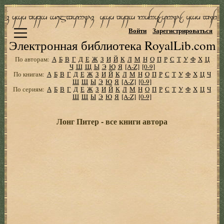
Войти
Зарегистрироваться
Электронная библиотека RoyalLib.com
По авторам:
А
Б
В
Г
Д
Е
Ж
З
И
Й
К
Л
М
Н
О
П
Р
С
Т
У
Ф
Х
Ц
Ч
Ш
Щ
Ы
Э
Ю
Я
[A-Z]
[0-9]
По книгам:
А
Б
В
Г
Д
Е
Ж
З
И
Й
К
Л
М
Н
О
П
Р
С
Т
У
Ф
Х
Ц
Ч
Ш
Щ
Ы
Э
Ю
Я
[A-Z]
[0-9]
По сериям:
А
Б
В
Г
Д
Е
Ж
З
И
Й
К
Л
М
Н
О
П
Р
С
Т
У
Ф
Х
Ц
Ч
Ш
Щ
Ы
Э
Ю
Я
[A-Z]
[0-9]
Лонг Питер - все книги автора