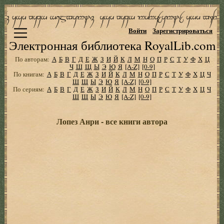
Войти
Зарегистрироваться
Электронная библиотека RoyalLib.com
По авторам:
А
Б
В
Г
Д
Е
Ж
З
И
Й
К
Л
М
Н
О
П
Р
С
Т
У
Ф
Х
Ц
Ч
Ш
Щ
Ы
Э
Ю
Я
[A-Z]
[0-9]
По книгам:
А
Б
В
Г
Д
Е
Ж
З
И
Й
К
Л
М
Н
О
П
Р
С
Т
У
Ф
Х
Ц
Ч
Ш
Щ
Ы
Э
Ю
Я
[A-Z]
[0-9]
По сериям:
А
Б
В
Г
Д
Е
Ж
З
И
Й
К
Л
М
Н
О
П
Р
С
Т
У
Ф
Х
Ц
Ч
Ш
Щ
Ы
Э
Ю
Я
[A-Z]
[0-9]
Лопез Анри - все книги автора