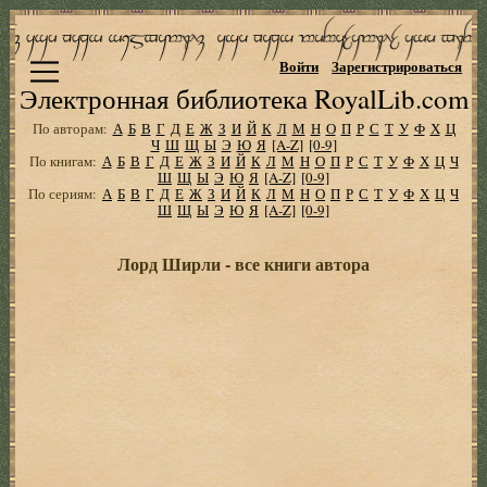
Войти
Зарегистрироваться
Электронная библиотека RoyalLib.com
По авторам:
А
Б
В
Г
Д
Е
Ж
З
И
Й
К
Л
М
Н
О
П
Р
С
Т
У
Ф
Х
Ц
Ч
Ш
Щ
Ы
Э
Ю
Я
[A-Z]
[0-9]
По книгам:
А
Б
В
Г
Д
Е
Ж
З
И
Й
К
Л
М
Н
О
П
Р
С
Т
У
Ф
Х
Ц
Ч
Ш
Щ
Ы
Э
Ю
Я
[A-Z]
[0-9]
По сериям:
А
Б
В
Г
Д
Е
Ж
З
И
Й
К
Л
М
Н
О
П
Р
С
Т
У
Ф
Х
Ц
Ч
Ш
Щ
Ы
Э
Ю
Я
[A-Z]
[0-9]
Лорд Ширли - все книги автора