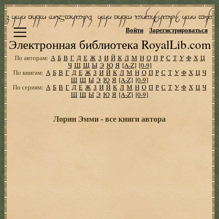
Войти
Зарегистрироваться
Электронная библиотека RoyalLib.com
По авторам:
А
Б
В
Г
Д
Е
Ж
З
И
Й
К
Л
М
Н
О
П
Р
С
Т
У
Ф
Х
Ц
Ч
Ш
Щ
Ы
Э
Ю
Я
[A-Z]
[0-9]
По книгам:
А
Б
В
Г
Д
Е
Ж
З
И
Й
К
Л
М
Н
О
П
Р
С
Т
У
Ф
Х
Ц
Ч
Ш
Щ
Ы
Э
Ю
Я
[A-Z]
[0-9]
По сериям:
А
Б
В
Г
Д
Е
Ж
З
И
Й
К
Л
М
Н
О
П
Р
С
Т
У
Ф
Х
Ц
Ч
Ш
Щ
Ы
Э
Ю
Я
[A-Z]
[0-9]
Лорин Эмми - все книги автора