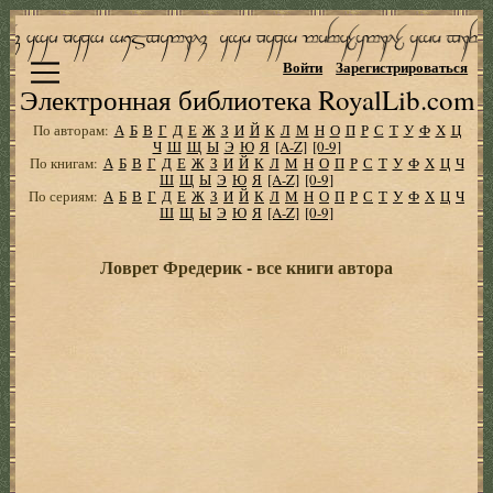
Войти
Зарегистрироваться
Электронная библиотека RoyalLib.com
По авторам:
А
Б
В
Г
Д
Е
Ж
З
И
Й
К
Л
М
Н
О
П
Р
С
Т
У
Ф
Х
Ц
Ч
Ш
Щ
Ы
Э
Ю
Я
[A-Z]
[0-9]
По книгам:
А
Б
В
Г
Д
Е
Ж
З
И
Й
К
Л
М
Н
О
П
Р
С
Т
У
Ф
Х
Ц
Ч
Ш
Щ
Ы
Э
Ю
Я
[A-Z]
[0-9]
По сериям:
А
Б
В
Г
Д
Е
Ж
З
И
Й
К
Л
М
Н
О
П
Р
С
Т
У
Ф
Х
Ц
Ч
Ш
Щ
Ы
Э
Ю
Я
[A-Z]
[0-9]
Ловрет Фредерик - все книги автора