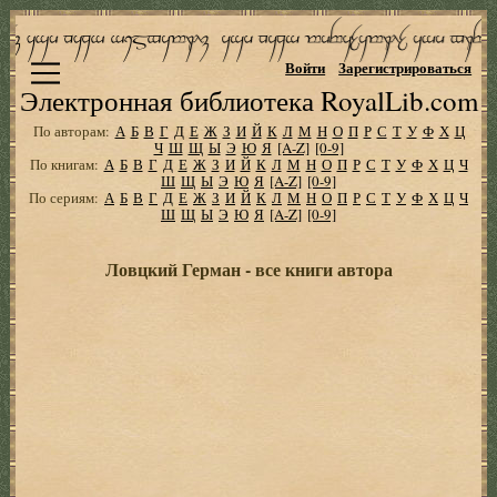
Войти
Зарегистрироваться
Электронная библиотека RoyalLib.com
По авторам:
А
Б
В
Г
Д
Е
Ж
З
И
Й
К
Л
М
Н
О
П
Р
С
Т
У
Ф
Х
Ц
Ч
Ш
Щ
Ы
Э
Ю
Я
[A-Z]
[0-9]
По книгам:
А
Б
В
Г
Д
Е
Ж
З
И
Й
К
Л
М
Н
О
П
Р
С
Т
У
Ф
Х
Ц
Ч
Ш
Щ
Ы
Э
Ю
Я
[A-Z]
[0-9]
По сериям:
А
Б
В
Г
Д
Е
Ж
З
И
Й
К
Л
М
Н
О
П
Р
С
Т
У
Ф
Х
Ц
Ч
Ш
Щ
Ы
Э
Ю
Я
[A-Z]
[0-9]
Ловцкий Герман - все книги автора