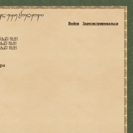
Войти
Зарегистрироваться
[A-Z]
[0-9]
[A-Z]
[0-9]
[A-Z]
[0-9]
ора