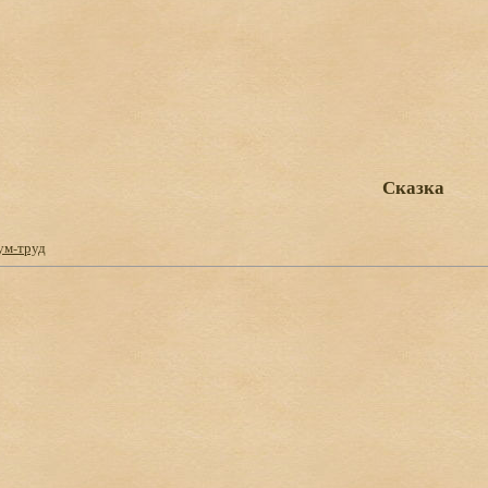
Сказка
ум-труд