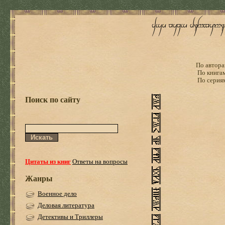
По автора
По книга
По серия
Поиск по сайту
Цитаты из книг
Ответы на вопросы
Жанры
Военное дело
Деловая литература
Детективы и Триллеры