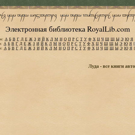
Электронная библиотека RoyalLib.com
м:
А
Б
В
Г
Д
Е
Ж
З
И
Й
К
Л
М
Н
О
П
Р
С
Т
У
Ф
Х
Ц
Ч
Ш
Щ
Ы
Э
Ю
Я
м:
А
Б
В
Г
Д
Е
Ж
З
И
Й
К
Л
М
Н
О
П
Р
С
Т
У
Ф
Х
Ц
Ч
Ш
Щ
Ы
Э
Ю
Я
м:
А
Б
В
Г
Д
Е
Ж
З
И
Й
К
Л
М
Н
О
П
Р
С
Т
У
Ф
Х
Ц
Ч
Ш
Щ
Ы
Э
Ю
Я
Луда - все книги авт