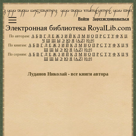
Войти
Зарегистрироваться
Электронная библиотека RoyalLib.com
По авторам:
А
Б
В
Г
Д
Е
Ж
З
И
Й
К
Л
М
Н
О
П
Р
С
Т
У
Ф
Х
Ц
Ч
Ш
Щ
Ы
Э
Ю
Я
[A-Z]
[0-9]
По книгам:
А
Б
В
Г
Д
Е
Ж
З
И
Й
К
Л
М
Н
О
П
Р
С
Т
У
Ф
Х
Ц
Ч
Ш
Щ
Ы
Э
Ю
Я
[A-Z]
[0-9]
По сериям:
А
Б
В
Г
Д
Е
Ж
З
И
Й
К
Л
М
Н
О
П
Р
С
Т
У
Ф
Х
Ц
Ч
Ш
Щ
Ы
Э
Ю
Я
[A-Z]
[0-9]
Луданов Николай - все книги автора