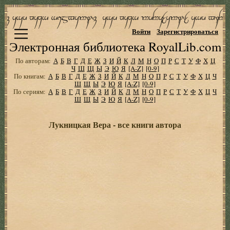
Войти
Зарегистрироваться
Электронная библиотека RoyalLib.com
По авторам:
А
Б
В
Г
Д
Е
Ж
З
И
Й
К
Л
М
Н
О
П
Р
С
Т
У
Ф
Х
Ц
Ч
Ш
Щ
Ы
Э
Ю
Я
[A-Z]
[0-9]
По книгам:
А
Б
В
Г
Д
Е
Ж
З
И
Й
К
Л
М
Н
О
П
Р
С
Т
У
Ф
Х
Ц
Ч
Ш
Щ
Ы
Э
Ю
Я
[A-Z]
[0-9]
По сериям:
А
Б
В
Г
Д
Е
Ж
З
И
Й
К
Л
М
Н
О
П
Р
С
Т
У
Ф
Х
Ц
Ч
Ш
Щ
Ы
Э
Ю
Я
[A-Z]
[0-9]
Лукницкая Вера - все книги автора