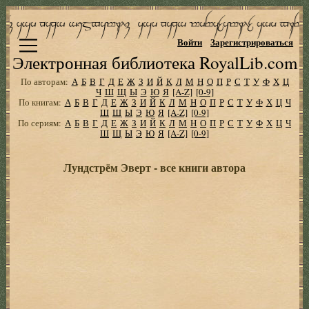
Войти
Зарегистрироваться
Электронная библиотека RoyalLib.com
По авторам:
А
Б
В
Г
Д
Е
Ж
З
И
Й
К
Л
М
Н
О
П
Р
С
Т
У
Ф
Х
Ц
Ч
Ш
Щ
Ы
Э
Ю
Я
[A-Z]
[0-9]
По книгам:
А
Б
В
Г
Д
Е
Ж
З
И
Й
К
Л
М
Н
О
П
Р
С
Т
У
Ф
Х
Ц
Ч
Ш
Щ
Ы
Э
Ю
Я
[A-Z]
[0-9]
По сериям:
А
Б
В
Г
Д
Е
Ж
З
И
Й
К
Л
М
Н
О
П
Р
С
Т
У
Ф
Х
Ц
Ч
Ш
Щ
Ы
Э
Ю
Я
[A-Z]
[0-9]
Лундстрём Эверт - все книги автора