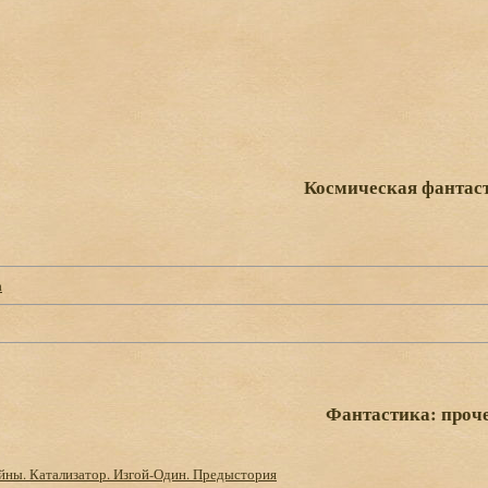
Космическая фантас
а
Фантастика: проч
йны. Катализатор. Изгой-Один. Предыстория