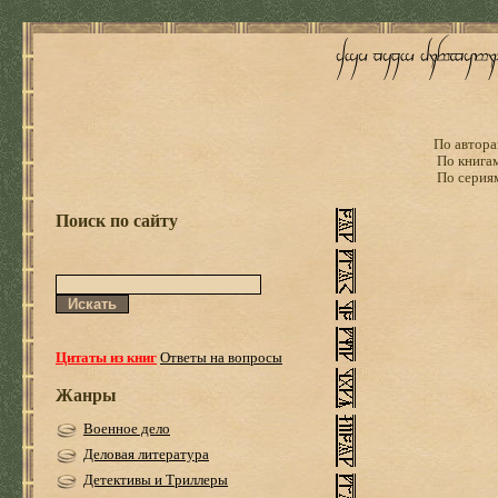
По автора
По книга
По серия
Поиск по сайту
Цитаты из книг
Ответы на вопросы
Жанры
Военное дело
Деловая литература
Детективы и Триллеры