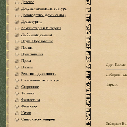
Детское
Документальная литература
Домоводство (Дом и семья)
Драматургия
Компьютеры и Интернет
Любовные романы
Наука, Образование
Поэзия
Приключения
Проза
Дарт Плэгас
Прочее
Религия и духовность
Лабиринт зл
Справочная литература
Таркин
Старинное
Техника
Фантастика
Фольклор
Юмор
Список всех жанров
Звёздные Во