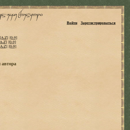
Войти
Зарегистрироваться
[A-Z]
[0-9]
[A-Z]
[0-9]
[A-Z]
[0-9]
и автора