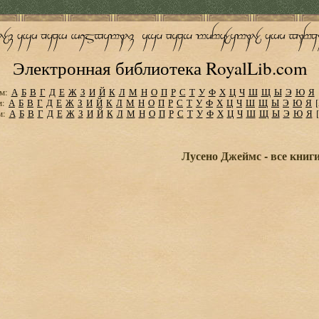
Электронная библиотека RoyalLib.com
м:
А
Б
В
Г
Д
Е
Ж
З
И
Й
К
Л
М
Н
О
П
Р
С
Т
У
Ф
Х
Ц
Ч
Ш
Щ
Ы
Э
Ю
Я
м:
А
Б
В
Г
Д
Е
Ж
З
И
Й
К
Л
М
Н
О
П
Р
С
Т
У
Ф
Х
Ц
Ч
Ш
Щ
Ы
Э
Ю
Я
м:
А
Б
В
Г
Д
Е
Ж
З
И
Й
К
Л
М
Н
О
П
Р
С
Т
У
Ф
Х
Ц
Ч
Ш
Щ
Ы
Э
Ю
Я
Лусено Джеймс - все книг