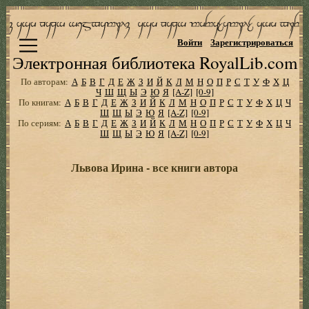
Войти
Зарегистрироваться
Электронная библиотека RoyalLib.com
По авторам:
А
Б
В
Г
Д
Е
Ж
З
И
Й
К
Л
М
Н
О
П
Р
С
Т
У
Ф
Х
Ц
Ч
Ш
Щ
Ы
Э
Ю
Я
[A-Z]
[0-9]
По книгам:
А
Б
В
Г
Д
Е
Ж
З
И
Й
К
Л
М
Н
О
П
Р
С
Т
У
Ф
Х
Ц
Ч
Ш
Щ
Ы
Э
Ю
Я
[A-Z]
[0-9]
По сериям:
А
Б
В
Г
Д
Е
Ж
З
И
Й
К
Л
М
Н
О
П
Р
С
Т
У
Ф
Х
Ц
Ч
Ш
Щ
Ы
Э
Ю
Я
[A-Z]
[0-9]
Львова Ирина - все книги автора