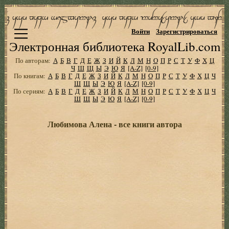
Войти
Зарегистрироваться
Электронная библиотека RoyalLib.com
По авторам:
А
Б
В
Г
Д
Е
Ж
З
И
Й
К
Л
М
Н
О
П
Р
С
Т
У
Ф
Х
Ц
Ч
Ш
Щ
Ы
Э
Ю
Я
[A-Z]
[0-9]
По книгам:
А
Б
В
Г
Д
Е
Ж
З
И
Й
К
Л
М
Н
О
П
Р
С
Т
У
Ф
Х
Ц
Ч
Ш
Щ
Ы
Э
Ю
Я
[A-Z]
[0-9]
По сериям:
А
Б
В
Г
Д
Е
Ж
З
И
Й
К
Л
М
Н
О
П
Р
С
Т
У
Ф
Х
Ц
Ч
Ш
Щ
Ы
Э
Ю
Я
[A-Z]
[0-9]
Любимова Алена - все книги автора