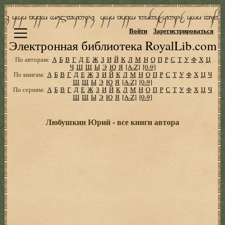
Войти
Зарегистрироваться
Электронная библиотека RoyalLib.com
По авторам:
А
Б
В
Г
Д
Е
Ж
З
И
Й
К
Л
М
Н
О
П
Р
С
Т
У
Ф
Х
Ц
Ч
Ш
Щ
Ы
Э
Ю
Я
[A-Z]
[0-9]
По книгам:
А
Б
В
Г
Д
Е
Ж
З
И
Й
К
Л
М
Н
О
П
Р
С
Т
У
Ф
Х
Ц
Ч
Ш
Щ
Ы
Э
Ю
Я
[A-Z]
[0-9]
По сериям:
А
Б
В
Г
Д
Е
Ж
З
И
Й
К
Л
М
Н
О
П
Р
С
Т
У
Ф
Х
Ц
Ч
Ш
Щ
Ы
Э
Ю
Я
[A-Z]
[0-9]
Любушкин Юрий - все книги автора