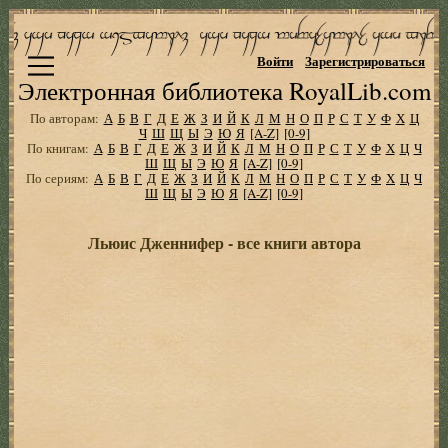
Войти
Зарегистрироваться
Электронная библиотека RoyalLib.com
По авторам:
А
Б
В
Г
Д
Е
Ж
З
И
Й
К
Л
М
Н
О
П
Р
С
Т
У
Ф
Х
Ц
Ч
Ш
Щ
Ы
Э
Ю
Я
[A-Z]
[0-9]
По книгам:
А
Б
В
Г
Д
Е
Ж
З
И
Й
К
Л
М
Н
О
П
Р
С
Т
У
Ф
Х
Ц
Ч
Ш
Щ
Ы
Э
Ю
Я
[A-Z]
[0-9]
По сериям:
А
Б
В
Г
Д
Е
Ж
З
И
Й
К
Л
М
Н
О
П
Р
С
Т
У
Ф
Х
Ц
Ч
Ш
Щ
Ы
Э
Ю
Я
[A-Z]
[0-9]
Льюис Дженнифер - все книги автора