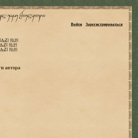
Войти
Зарегистрироваться
[A-Z]
[0-9]
[A-Z]
[0-9]
[A-Z]
[0-9]
ги автора