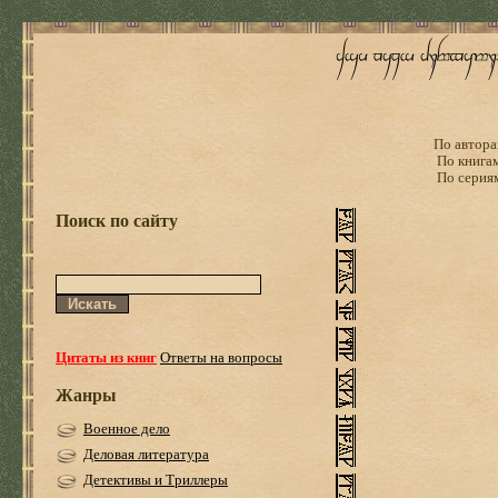
По автора
По книга
По серия
Поиск по сайту
Цитаты из книг
Ответы на вопросы
Жанры
Военное дело
Деловая литература
Детективы и Триллеры