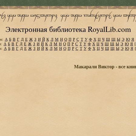
Электронная библиотека RoyalLib.com
м:
А
Б
В
Г
Д
Е
Ж
З
И
Й
К
Л
М
Н
О
П
Р
С
Т
У
Ф
Х
Ц
Ч
Ш
Щ
Ы
Э
Ю
Я
м:
А
Б
В
Г
Д
Е
Ж
З
И
Й
К
Л
М
Н
О
П
Р
С
Т
У
Ф
Х
Ц
Ч
Ш
Щ
Ы
Э
Ю
Я
м:
А
Б
В
Г
Д
Е
Ж
З
И
Й
К
Л
М
Н
О
П
Р
С
Т
У
Ф
Х
Ц
Ч
Ш
Щ
Ы
Э
Ю
Я
Макарали Виктор - все кни