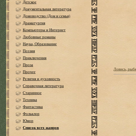
Детское
Документальная литература
Домоводство (Дом и семья)
Драматургия
Компьютеры и Интернет
Любовные романы
Наука, Образование
Поэзия
Приключения
Проза
Ловись, рыбка
Прочее
Религия и духовность
Справочная литература
Старинное
Техника
Фантастика
Фольклор
Юмор
Список всех жанров