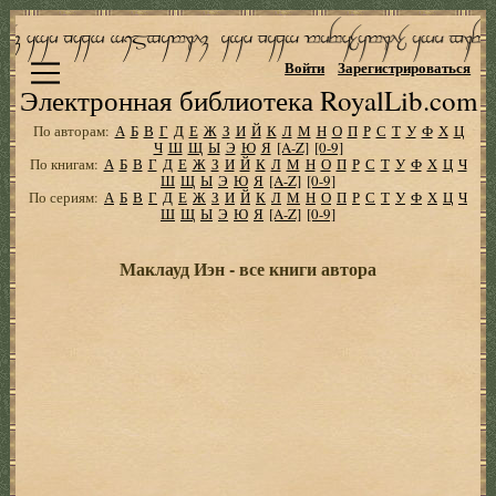
Войти
Зарегистрироваться
Электронная библиотека RoyalLib.com
По авторам:
А
Б
В
Г
Д
Е
Ж
З
И
Й
К
Л
М
Н
О
П
Р
С
Т
У
Ф
Х
Ц
Ч
Ш
Щ
Ы
Э
Ю
Я
[A-Z]
[0-9]
По книгам:
А
Б
В
Г
Д
Е
Ж
З
И
Й
К
Л
М
Н
О
П
Р
С
Т
У
Ф
Х
Ц
Ч
Ш
Щ
Ы
Э
Ю
Я
[A-Z]
[0-9]
По сериям:
А
Б
В
Г
Д
Е
Ж
З
И
Й
К
Л
М
Н
О
П
Р
С
Т
У
Ф
Х
Ц
Ч
Ш
Щ
Ы
Э
Ю
Я
[A-Z]
[0-9]
Маклауд Иэн - все книги автора